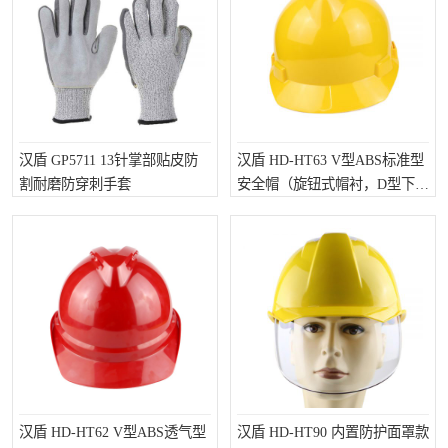
汉盾 GP5711 13针掌部贴皮防
汉盾 HD-HT63 V型ABS标准型
割耐磨防穿刺手套
安全帽（旋钮式帽衬，D型下颏
带）
汉盾 HD-HT62 V型ABS透气型
汉盾 HD-HT90 内置防护面罩款